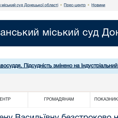
 міський суд Донецької області
Прес-центр
Новини
•
•
анський міський суд Дон
восуддя. Підсудність змінено на Індустріальни
ЕНТР
ГРОМАДЯНАМ
ПОКАЗНИК
ену Васильївну безстроково н