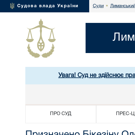
Лиманський
Судова влада України
Суди
•
Лим
Увага! Суд не здійснює пра
ПРО СУД
ПРЕС-Ц
Призначено Бікезіну Ол