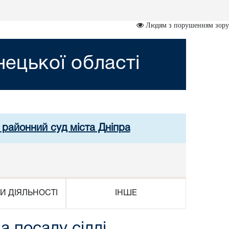
Людям з порушенням зору
ецької області
й районний суд міста Дніпра
И ДІЯЛЬНОСТІ
ІНШЕ
а посаду сідді