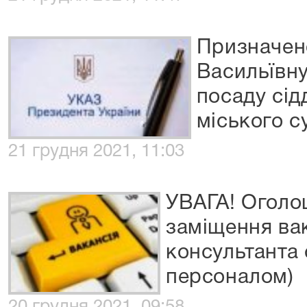
Призначен
Васильївну
посаду сід
міського с
21 грудня 2021, 11:03
УВАГА! Оголо
заміщення ва
консультанта 
персоналом)