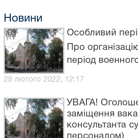
Новини
Особливий пері
Про організаці
період военног
28 лютого 2022, 12:17
УВАГА! Оголоше
заміщення вака
консультанта су
персоналом)