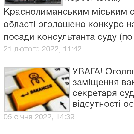
Краснолиманським міським с
області оголошено конкурс н
посади консультанта суду (по
21 лютого 2022, 11:42
УВАГА! Оголо
заміщення ва
секретаря суд
відсутності о
05 січня 2022, 14:39