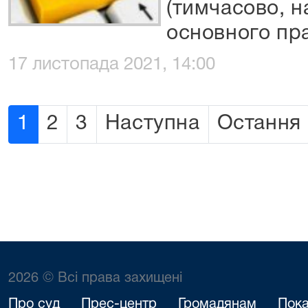
(тимчасово, н
основного пра
17 листопада 2021, 14:00
1
2
3
Наступна
Остання
2026 © Всі права захищені
Про суд
Прес-центр
Громадянам
Пока