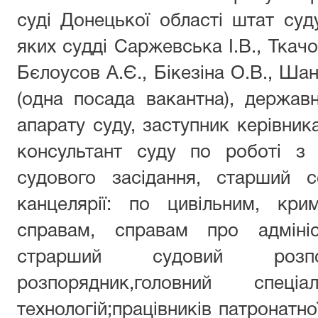
суді Донецької області штат суду
яких судді Саржевська І.В., Ткач
Бєлоусов А.Є., Бікезіна О.В., Ша
(одна посада вакантна), держав
апарату суду, заступник керівник
консультант суду по роботі з 
судового засідання, старший 
канцелярії: по цивільним, крим
справам, справам про адмініс
страрший судовий роз
розпорядник,головний спец
технологій;працівників патронатно