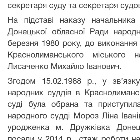
секретаря суду та секретаря судо
На підставі наказу начальника 
Донецької обласної Ради народ
березня 1980 року, до виконання 
Краснолиманського міського н
Лисаченко Михайло Іванович.
Згодом 15.02.1988 р., у зв’язк
народних суддів в Краснолиман
суді була обрана та приступил
народного судді Мороз Ліна Івані
уродженка м. Дружківка Донець
посади у 2014 р., стаж роботи на