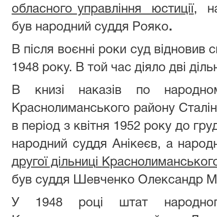
обласного управління юстиції
, н
був народний суддя Рояко
.
В після воєнні роки суд відновив 
1948 року. В той час діяло дві діль
В книзі наказів по народно
Краснолиманського району Сталінс
в період з квітня 1952 року до гр
народний суддя Анікеєв, а наро
друг
ої дільниц
і
Краснолиманськог
був суддя Шевченко Олександр М
У 1948 році штат народног