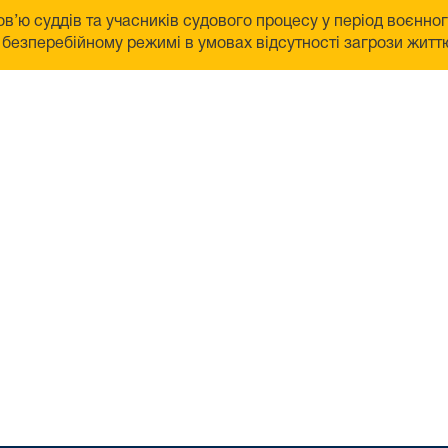
в’ю суддів та учасників судового процесу у період воєнно
безперебійному режимі в умовах відсутності загрози життю