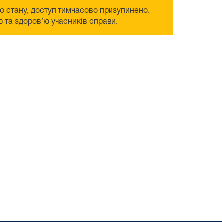
го стану, доступ тимчасово призупинено.
 та здоров’ю учасників справи.