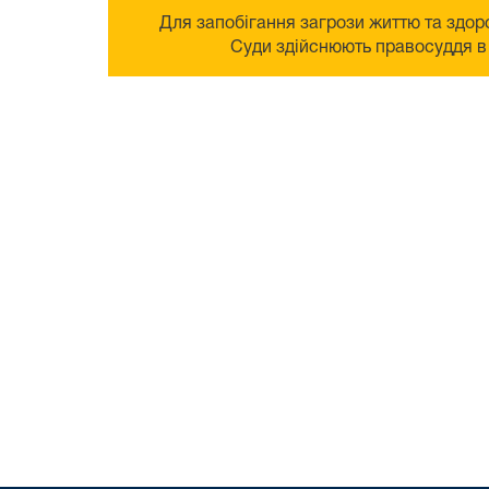
Для запобігання загрози життю та здоро
Суди здійснюють правосуддя в 