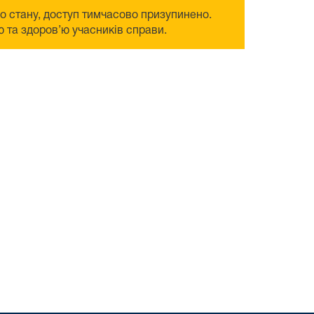
го стану, доступ тимчасово призупинено.
 та здоров’ю учасників справи.