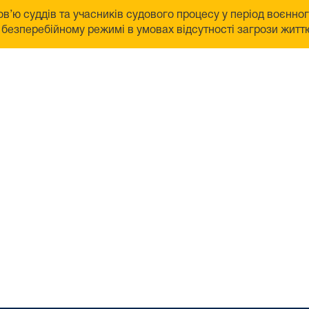
в’ю суддів та учасників судового процесу у період воєнно
безперебійному режимі в умовах відсутності загрози життю