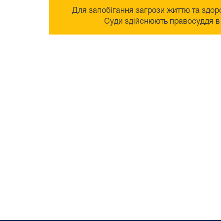
Для запобігання загрози життю та здоро
Суди здійснюють правосуддя в 